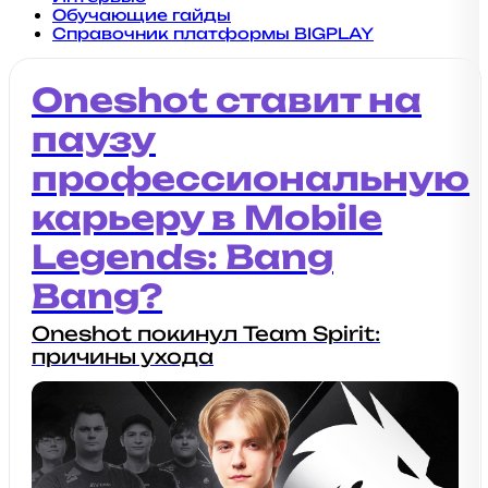
Обучающие гайды
Справочник платформы BIGPLAY
Oneshot ставит на
паузу
профессиональную
карьеру в Mobile
Legends: Bang
Bang?
Oneshot покинул Team Spirit:
причины ухода