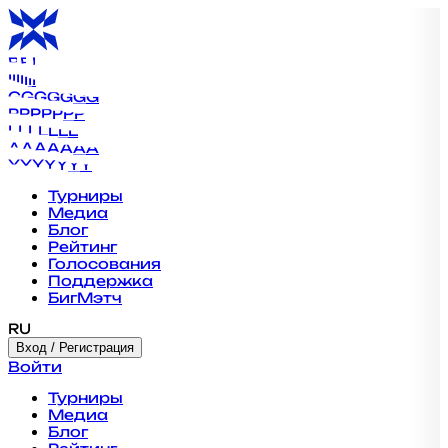
B
B
B
B
B
B
B
I
I
I
I
I
I
I
G
G
G
G
G
G
G
P
P
P
P
P
P
P
L
L
L
L
L
L
L
A
A
A
A
A
A
A
Y
Y
Y
Y
Y
Y
Y
Турниры
Медиа
Блог
Рейтинг
Голосования
Поддержка
БигМэтч
RU
Вход / Регистрация
Войти
Турниры
Медиа
Блог