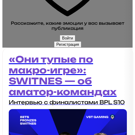
Расскажите, какие эмоции у вас вызывает
публикация
Войти
Регистрация
«Они тупые по
макро-игре»:
SWITNES — об
аматор-командах
Интервью с финалистами BPL S10