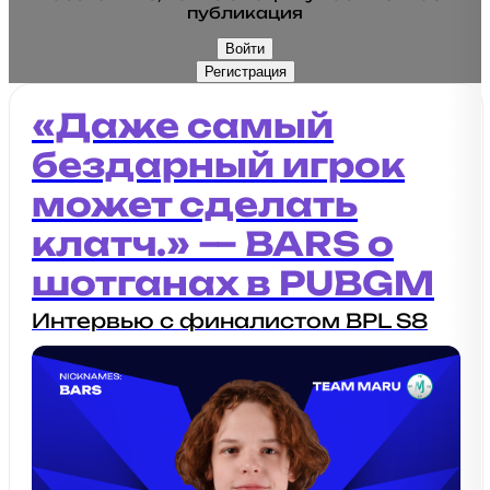
публикация
Войти
Регистрация
«Даже самый
бездарный игрок
может сделать
клатч.» — BARS о
шотганах в PUBGM
Интервью с финалистом BPL S8