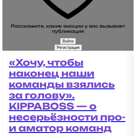
Расскажите, какие эмоции у вас вызывает
публикация
Войти
Регистрация
«Хочу, чтобы
наконец наши
команды взялись
за голову».
KIPPABOSS — о
несерьёзности про-
и аматор команд