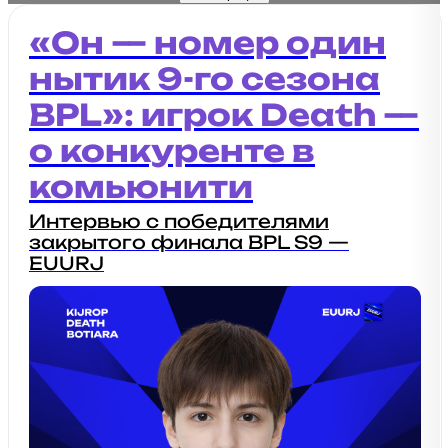
«Он — номер один
нытик 9-го сезона
BPL»: игрок Death —
о конкуренте в
комьюнити
Интервью с победителями
закрытого финала BPL S9 —
EUURJ