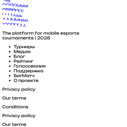
I
I
I
I
I
I
I
G
G
G
G
G
G
G
P
P
P
P
P
P
P
L
L
L
L
L
L
L
A
A
A
A
A
A
A
Y
Y
Y
Y
Y
Y
Y
The platform for mobile esports
tournaments | 2026
Турниры
Медиа
Блог
Рейтинг
Голосования
Поддержка
БигМэтч
О проекте
Privacy policy
Our terms
Conditions
Privacy policy
Our terms