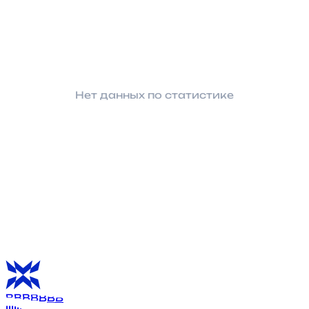
Нет данных по статистике
B
B
B
B
B
B
B