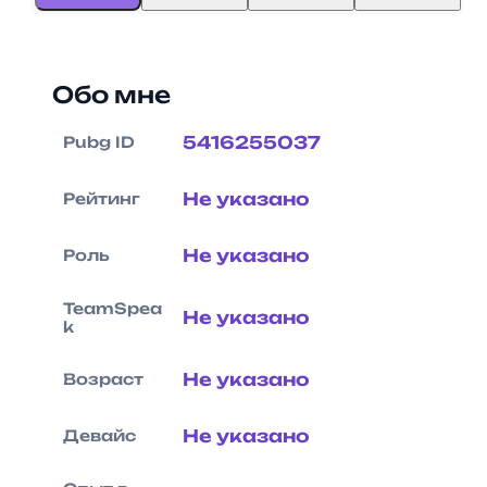
Обо мне
5416255037
Pubg ID
Не указано
Рейтинг
Не указано
Роль
TeamSpea
Не указано
k
Не указано
Возраст
Не указано
Девайс