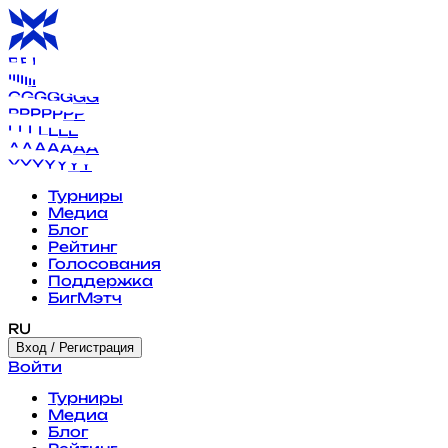
B
B
B
B
B
B
B
I
I
I
I
I
I
I
G
G
G
G
G
G
G
P
P
P
P
P
P
P
L
L
L
L
L
L
L
A
A
A
A
A
A
A
Y
Y
Y
Y
Y
Y
Y
Турниры
Медиа
Блог
Рейтинг
Голосования
Поддержка
БигМэтч
RU
Вход / Регистрация
Войти
Турниры
Медиа
Блог