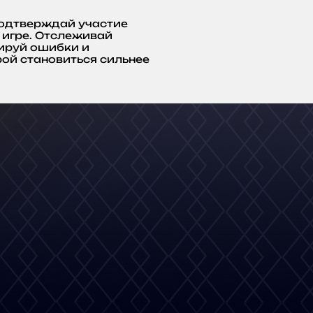
подтверждай участие
 игре. Отслеживай
зируй ошибки и
рой становиться сильнее