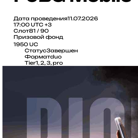
Дата проведения
11.07.2026
17:00 UTC +3
Слот
81 / 90
Призовой фонд
1950 UC
Статус
Завершен
Формат
duo
Tier
1, 2, 3, pro