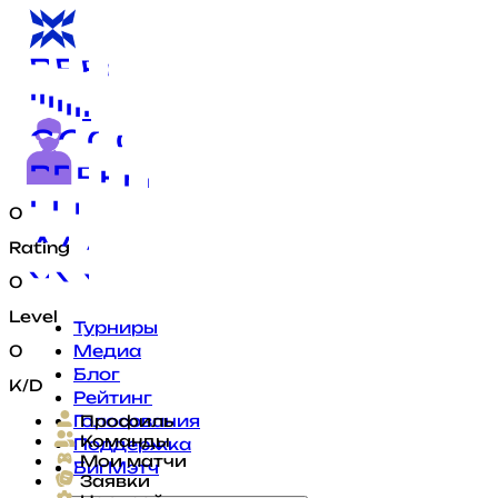
B
B
B
B
B
B
B
I
I
I
I
I
I
I
G
G
G
G
G
G
G
P
P
P
P
P
P
P
L
L
L
L
L
L
L
0
A
A
A
A
A
A
A
Rating
Y
Y
Y
Y
Y
Y
Y
0
Level
Турниры
Медиа
0
Блог
K/D
Рейтинг
Голосования
Профиль
Команды
Поддержка
Мои матчи
БигМэтч
Заявки