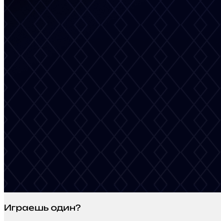
Играешь один?