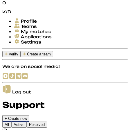
0
K/D
Profile
Teams
My matches
Applications
Settings
Verify
Create a team
We are on social media!
Log out
Support
+ Create new
All
Active
Resolved