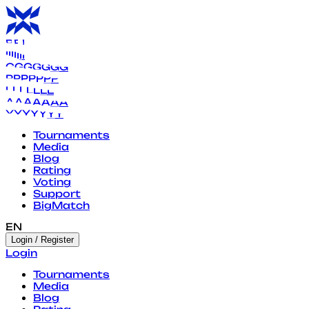
B
B
B
B
B
B
B
I
I
I
I
I
I
I
G
G
G
G
G
G
G
P
P
P
P
P
P
P
L
L
L
L
L
L
L
A
A
A
A
A
A
A
Y
Y
Y
Y
Y
Y
Y
Tournaments
Media
Blog
Rating
Voting
Support
BigMatch
EN
Login / Register
Login
Tournaments
Media
Blog