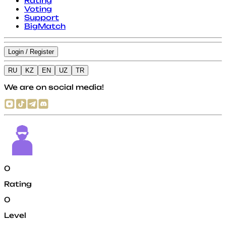
Rating
Voting
Support
BigMatch
Login / Register
RU
KZ
EN
UZ
TR
We are on social media!
0
Rating
0
Level