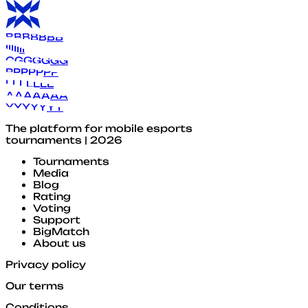
B
B
B
B
B
B
B
I
I
I
I
I
I
I
G
G
G
G
G
G
G
P
P
P
P
P
P
P
L
L
L
L
L
L
L
A
A
A
A
A
A
A
Y
Y
Y
Y
Y
Y
Y
The platform for mobile esports
tournaments | 2026
Tournaments
Media
Blog
Rating
Voting
Support
BigMatch
About us
Privacy policy
Our terms
Conditions