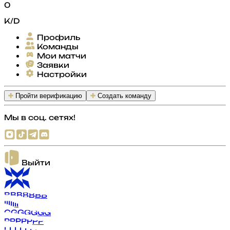
0
K/D
Профиль
Команды
Мои матчи
Заявки
Настройки
Пройти верификацию
Создать команду
Мы в соц. сетях!
Выйти
B
B
B
B
B
B
B
I
I
I
I
I
I
I
G
G
G
G
G
G
G
P
P
P
P
P
P
P
L
L
L
L
L
L
L