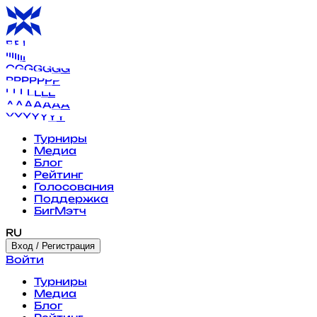
B
B
B
B
B
B
B
I
I
I
I
I
I
I
G
G
G
G
G
G
G
P
P
P
P
P
P
P
L
L
L
L
L
L
L
A
A
A
A
A
A
A
Y
Y
Y
Y
Y
Y
Y
Турниры
Медиа
Блог
Рейтинг
Голосования
Поддержка
БигМэтч
RU
Вход / Регистрация
Войти
Турниры
Медиа
Блог