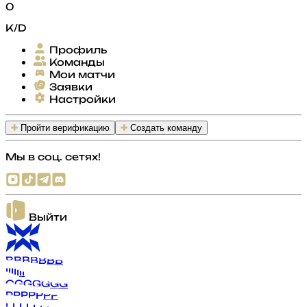
0
K/D
Профиль
Команды
Мои матчи
Заявки
Настройки
Пройти верификацию
Создать команду
Мы в соц. сетях!
Выйти
B
B
B
B
B
B
B
I
I
I
I
I
I
I
G
G
G
G
G
G
G
P
P
P
P
P
P
P
L
L
L
L
L
L
L