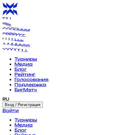
B
B
B
B
B
B
B
I
I
I
I
I
I
I
G
G
G
G
G
G
G
P
P
P
P
P
P
P
L
L
L
L
L
L
L
A
A
A
A
A
A
A
Y
Y
Y
Y
Y
Y
Y
Турниры
Медиа
Блог
Рейтинг
Голосования
Поддержка
БигМэтч
RU
Вход / Регистрация
Войти
Турниры
Медиа
Блог