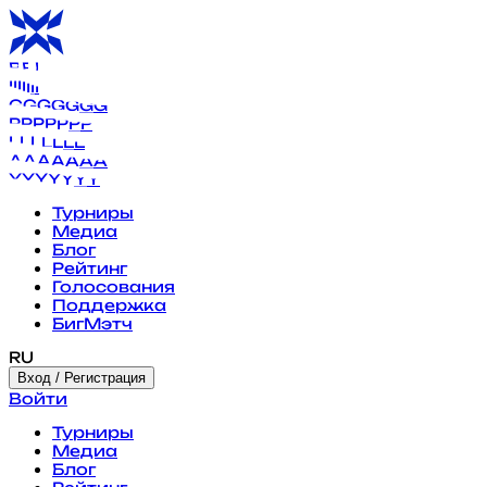
B
B
B
B
B
B
B
I
I
I
I
I
I
I
G
G
G
G
G
G
G
P
P
P
P
P
P
P
L
L
L
L
L
L
L
A
A
A
A
A
A
A
Y
Y
Y
Y
Y
Y
Y
Турниры
Медиа
Блог
Рейтинг
Голосования
Поддержка
БигМэтч
RU
Вход / Регистрация
Войти
Турниры
Медиа
Блог