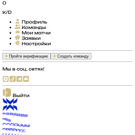
0
K/D
Профиль
Команды
Мои матчи
Заявки
Настройки
Пройти верификацию
Создать команду
Мы в соц. сетях!
Выйти
B
B
B
B
B
B
B
I
I
I
I
I
I
I
G
G
G
G
G
G
G
P
P
P
P
P
P
P
L
L
L
L
L
L
L