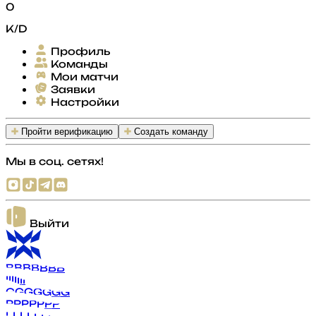
0
K/D
Профиль
Команды
Мои матчи
Заявки
Настройки
Пройти верификацию
Создать команду
Мы в соц. сетях!
Выйти
B
B
B
B
B
B
B
I
I
I
I
I
I
I
G
G
G
G
G
G
G
P
P
P
P
P
P
P
L
L
L
L
L
L
L