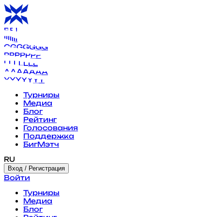
B
B
B
B
B
B
B
I
I
I
I
I
I
I
G
G
G
G
G
G
G
P
P
P
P
P
P
P
L
L
L
L
L
L
L
A
A
A
A
A
A
A
Y
Y
Y
Y
Y
Y
Y
Турниры
Медиа
Блог
Рейтинг
Голосования
Поддержка
БигМэтч
RU
Вход / Регистрация
Войти
Турниры
Медиа
Блог