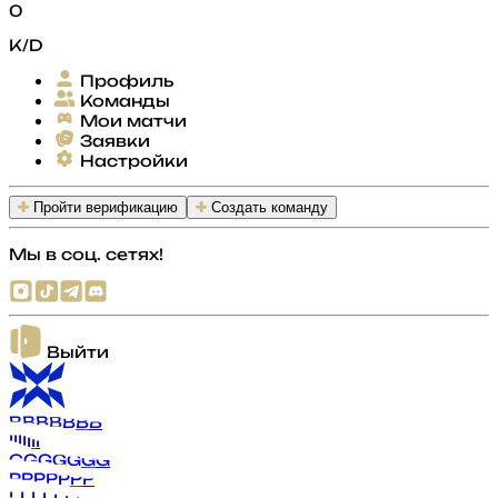
0
K/D
Профиль
Команды
Мои матчи
Заявки
Настройки
Пройти верификацию
Создать команду
Мы в соц. сетях!
Выйти
B
B
B
B
B
B
B
I
I
I
I
I
I
I
G
G
G
G
G
G
G
P
P
P
P
P
P
P
L
L
L
L
L
L
L