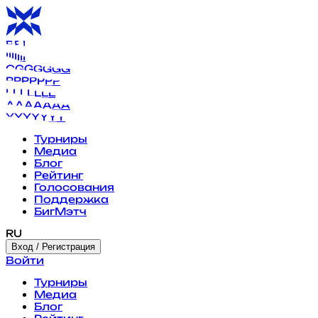
B
B
B
B
B
B
B
I
I
I
I
I
I
I
G
G
G
G
G
G
G
P
P
P
P
P
P
P
L
L
L
L
L
L
L
A
A
A
A
A
A
A
Y
Y
Y
Y
Y
Y
Y
Турниры
Медиа
Блог
Рейтинг
Голосования
Поддержка
БигМэтч
RU
Вход / Регистрация
Войти
Турниры
Медиа
Блог