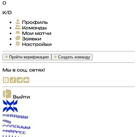
0
K/D
Профиль
Команды
Мои матчи
Заявки
Настройки
Пройти верификацию
Создать команду
Мы в соц. сетях!
Выйти
B
B
B
B
B
B
B
I
I
I
I
I
I
I
G
G
G
G
G
G
G
P
P
P
P
P
P
P
L
L
L
L
L
L
L