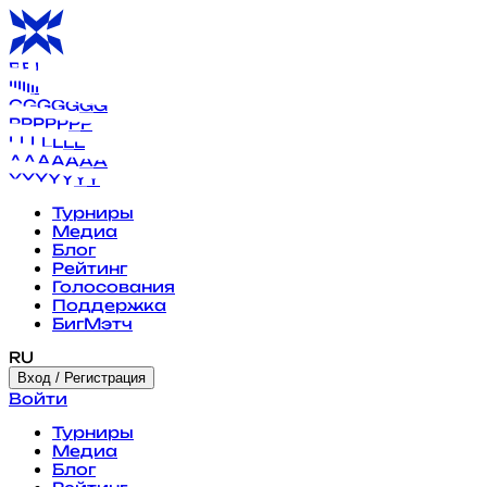
B
B
B
B
B
B
B
I
I
I
I
I
I
I
G
G
G
G
G
G
G
P
P
P
P
P
P
P
L
L
L
L
L
L
L
A
A
A
A
A
A
A
Y
Y
Y
Y
Y
Y
Y
Турниры
Медиа
Блог
Рейтинг
Голосования
Поддержка
БигМэтч
RU
Вход / Регистрация
Войти
Турниры
Медиа
Блог