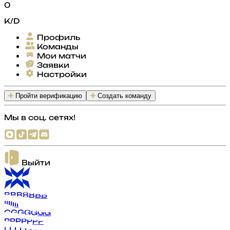
0
K/D
Профиль
Команды
Мои матчи
Заявки
Настройки
Пройти верификацию
Создать команду
Мы в соц. сетях!
Выйти
B
B
B
B
B
B
B
I
I
I
I
I
I
I
G
G
G
G
G
G
G
P
P
P
P
P
P
P
L
L
L
L
L
L
L