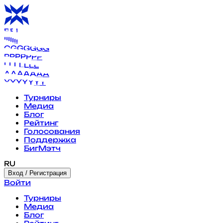
B
B
B
B
B
B
B
I
I
I
I
I
I
I
G
G
G
G
G
G
G
P
P
P
P
P
P
P
L
L
L
L
L
L
L
A
A
A
A
A
A
A
Y
Y
Y
Y
Y
Y
Y
Турниры
Медиа
Блог
Рейтинг
Голосования
Поддержка
БигМэтч
RU
Вход / Регистрация
Войти
Турниры
Медиа
Блог