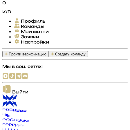
0
K/D
Профиль
Команды
Мои матчи
Заявки
Настройки
Пройти верификацию
Создать команду
Мы в соц. сетях!
Выйти
B
B
B
B
B
B
B
I
I
I
I
I
I
I
G
G
G
G
G
G
G
P
P
P
P
P
P
P
L
L
L
L
L
L
L