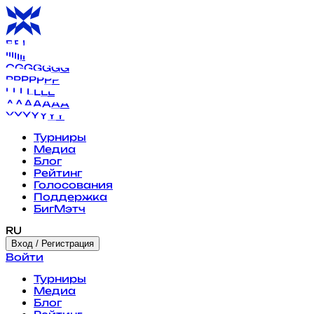
B
B
B
B
B
B
B
I
I
I
I
I
I
I
G
G
G
G
G
G
G
P
P
P
P
P
P
P
L
L
L
L
L
L
L
A
A
A
A
A
A
A
Y
Y
Y
Y
Y
Y
Y
Турниры
Медиа
Блог
Рейтинг
Голосования
Поддержка
БигМэтч
RU
Вход / Регистрация
Войти
Турниры
Медиа
Блог