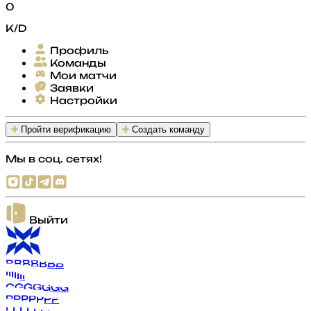
0
K/D
Профиль
Команды
Мои матчи
Заявки
Настройки
Пройти верификацию
Создать команду
Мы в соц. сетях!
Выйти
B
B
B
B
B
B
B
I
I
I
I
I
I
I
G
G
G
G
G
G
G
P
P
P
P
P
P
P
L
L
L
L
L
L
L