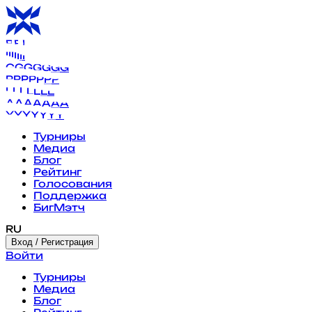
B
B
B
B
B
B
B
I
I
I
I
I
I
I
G
G
G
G
G
G
G
P
P
P
P
P
P
P
L
L
L
L
L
L
L
A
A
A
A
A
A
A
Y
Y
Y
Y
Y
Y
Y
Турниры
Медиа
Блог
Рейтинг
Голосования
Поддержка
БигМэтч
RU
Вход / Регистрация
Войти
Турниры
Медиа
Блог