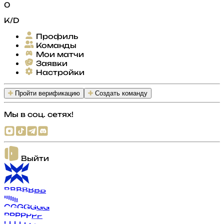
0
K/D
Профиль
Команды
Мои матчи
Заявки
Настройки
Пройти верификацию
Создать команду
Мы в соц. сетях!
Выйти
B
B
B
B
B
B
B
I
I
I
I
I
I
I
G
G
G
G
G
G
G
P
P
P
P
P
P
P
L
L
L
L
L
L
L