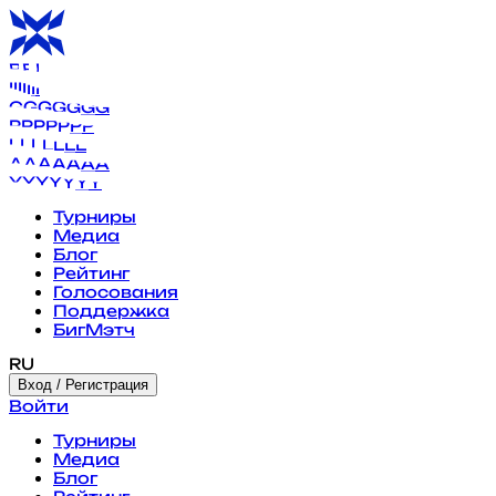
B
B
B
B
B
B
B
I
I
I
I
I
I
I
G
G
G
G
G
G
G
P
P
P
P
P
P
P
L
L
L
L
L
L
L
A
A
A
A
A
A
A
Y
Y
Y
Y
Y
Y
Y
Турниры
Медиа
Блог
Рейтинг
Голосования
Поддержка
БигМэтч
RU
Вход / Регистрация
Войти
Турниры
Медиа
Блог